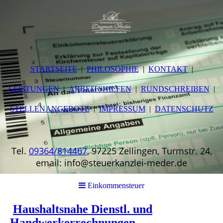
STARTSEITE
PHILOSOPHIE
KONTAKT
LEISTUNGEN
ARBEITSHILFEN
RUNDSCHREIBEN
STELLENANGEBOTE
IMPRESSUM
DATENSCHUTZ
Tel.
09364/814467
, 97225 Zellingen, Turmstr. 24,
email: info@steuerkanzlei-meder.de
Einkommensteuer
Haushaltsnahe Dienstl. und
Handwerkerrechnungen