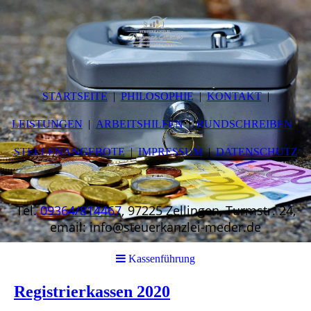
STARTSEITE
PHILOSOPHIE
KONTAKT
LEISTUNGEN
ARBEITSHILFEN
RUNDSCHREIBEN
STELLENANGEBOTE
IMPRESSUM
DATENSCHUTZ
Tel.
09364/814467
, 97225 Zellingen, Turmstr. 24,
email: info@steuerkanzlei-meder.de
Kassenführung
Registrierkassen 2020